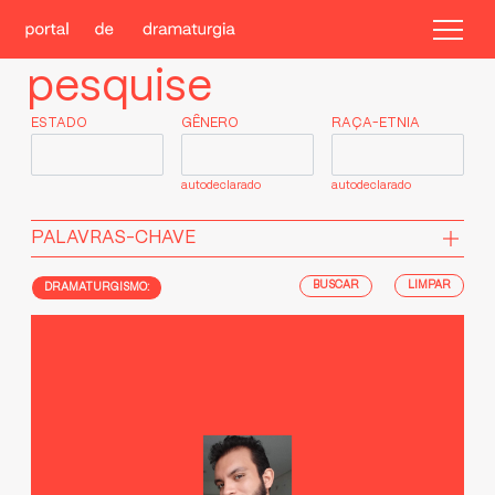
pesquise
ESTADO
GÊNERO
RAÇA-ETNIA
autodeclarado
autodeclarado
PALAVRAS-CHAVE
LIMPAR
DRAMATURGISMO: