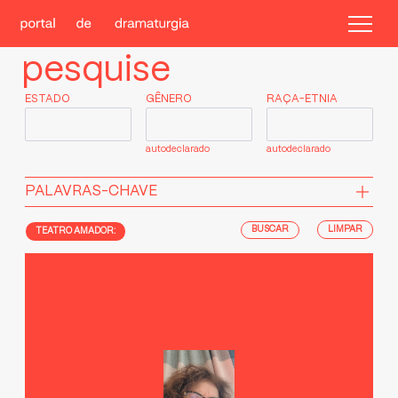
pesquise
ESTADO
GÊNERO
RAÇA-ETNIA
autodeclarado
autodeclarado
PALAVRAS-CHAVE
LIMPAR
TEATRO AMADOR: