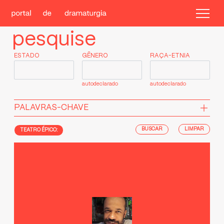
pesquise
ESTADO
GÊNERO
RAÇA-ETNIA
autodeclarado
autodeclarado
PALAVRAS-CHAVE
LIMPAR
TEATRO ÉPICO: