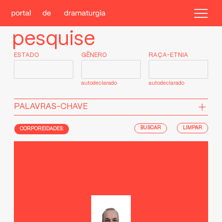
pesquise
ESTADO
GÊNERO
RAÇA-ETNIA
autodeclarado
autodeclarado
PALAVRAS-CHAVE
LIMPAR
CORPOREIDADES: