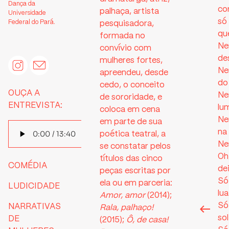
Dança da
co
palhaça, artista
Universidade
só
Federal do Pará.
pesquisadora,
qu
formada no
Ne
convívio com
de
mulheres fortes,
Ne
apreendeu, desde
do
cedo, o conceito
OUÇA A
Ne
de sororidade, e
ENTREVISTA:
lu
coloca em cena
Ne
em parte de sua
na
poética teatral, a
Ne
se constatar pelos
Oh
títulos das cinco
COMÉDIA
de
peças escritas por
Só
ela ou em parceria:
LUDICIDADE
lua
Amor, amor
(2014);
Só
NARRATIVAS
Rala, palhaço!
so
DE
(2015);
Ô, de casa!