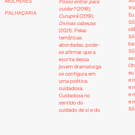
Só
MULHERES
Posso entrar para
tr
cuidar?
(2016);
PALHAÇARIA
Eu
Curupirá
(2019);
Só
Divinas cabeças
si
(2021). Pelas
Só
temáticas
ba
abordadas, pode-
Só
se afirmar que a
es
escrita dessa
Oh
jovem dramaturga
eu
se configura em
e 
uma poética
e 
cuidadosa.
e 
Cuidadosa no
e 
sentido do
Só
cuidado de si e do
ca
outro,
Só
demonstrado em
di
suas dramaturgias