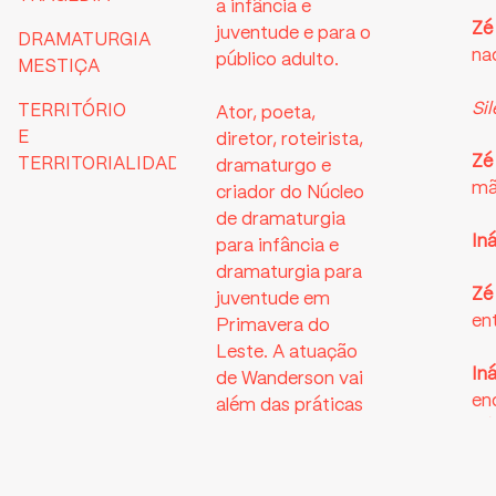
a infância e
Zé 
juventude e para o
DRAMATURGIA
na
público adulto.
MESTIÇA
Sil
TERRITÓRIO
Ator, poeta,
E
diretor, roteirista,
Zé 
TERRITORIALIDADES
dramaturgo e
mã
criador do Núcleo
de dramaturgia
In
para infância e
dramaturgia para
Zé 
juventude em
en
Primavera do
Leste. A atuação
In
de Wanderson vai
en
além das práticas
pé 
do fazer teatral, se
desdobrando nos
Zé 
eixos do