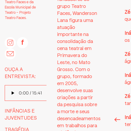
Teatro Faces e da
grupo Teatro
Escola Municipal de
Zé 
Teatro – Projeto
Faces, Wanderson
Teatro Faces.
qu
Lana figura uma
atuação
In
importante na
os
consolidação da
cena teatral em
Zé 
Primavera do
ág
Leste, no Mato
OUÇA A
Grosso. Com o
In
ENTREVISTA:
grupo, formado
ág
em 2005,
desenvolve suas
Zé 
criações a partir
ta
da pesquisa sobre
INFÂNCIAS E
a morte e seus
In
JUVENTUDES
desencadeamentos
te
em trabalhos para
TRAGÉDIA