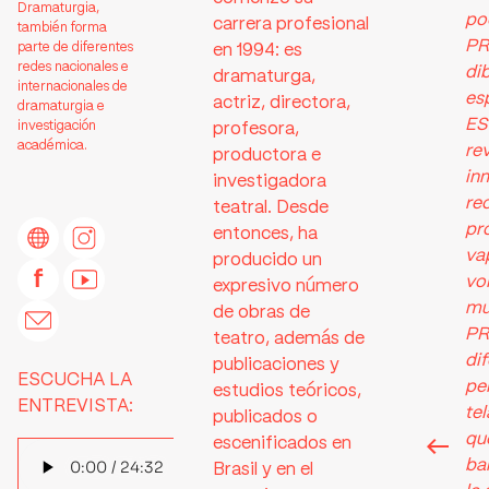
Dramaturgia,
po
carrera profesional
también forma
PR
parte de diferentes
en 1994: es
redes nacionales e
di
dramaturga,
internacionales de
es
actriz, directora,
dramaturgia e
ES
investigación
profesora,
académica.
re
productora e
in
investigadora
rec
teatral. Desde
pr
entonces, ha
va
producido un
vo
expresivo número
mu
de obras de
PR
teatro, además de
di
publicaciones y
ESCUCHA LA
pe
estudios teóricos,
ENTREVISTA:
tel
publicados o
que
escenificados en
ba
Brasil y en el