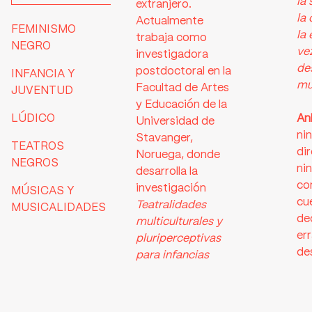
la 
extranjero.
la 
Actualmente
FEMINISMO
la
trabaja como
NEGRO
ve
investigadora
de
postdoctoral en la
INFANCIA Y
mu
Facultad de Artes
JUVENTUD
y Educación de la
LÚDICO
An
Universidad de
nin
Stavanger,
TEATROS
di
Noruega, donde
NEGROS
ni
desarrolla la
con
investigación
MÚSICAS Y
cu
Teatralidades
MUSICALIDADES
de
multiculturales y
er
pluriperceptivas
de
para infancias
diversas
. En Brasil
En
finalizó los
pe
estudios de