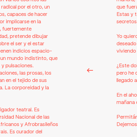
radical por el otro, un
que fuera
dos, capaces de hacer
Estas y t
r implicarse en la
secretos,
a, fuertemente
dad, pretende dibujar
Yo quier
re el ser y el estar
deseado 
ienen indicios espacio-
viviendo 
 un mundo indistinto, que
 y pulsaciones.
¿Este do
aciones, las prosas, los
pero he 
n en el tejido de sus
llegado a
a. La corporeidad y la
En el aho
mañana q
igador teatral. Es
rsidad Nacional de las
Permitám
fricanos y Afrobrasileños
Dejemos 
ais. Es curador del