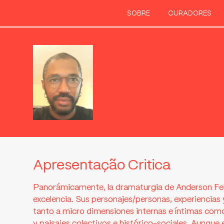
SOBRE
CURADORES
Apresentação Critica
Panorámicamente, la dramaturgia de Anderson Felic
excelencia. Sus personajes/personas, experiencias 
tanto a micro dimensiones internas e íntimas co
y paisajes colectivos e histórico-sociales. Aunque e