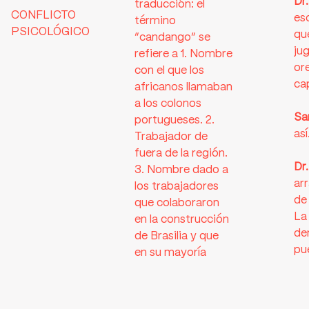
Dr
traducción: el
CONFLICTO
es
término
PSICOLÓGICO
qu
“candango” se
jug
refiere a 1. Nombre
ore
con el que los
ca
africanos llamaban
a los colonos
Sa
portugueses. 2.
así
Trabajador de
fuera de la región.
Dr
3. Nombre dado a
arr
los trabajadores
de 
que colaboraron
La
en la construcción
de
de Brasilia y que
pu
en su mayoría
mo
vinieron desde
otros estados
Sa
brasileños].