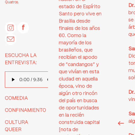
Quatros.
Dr
estado de Espírito
br
Santo pero vive en
se 
Brasilia desde
árb
finales de los años
qu
60. Como la
mayoría de los
Sa
brasileños, que
ESCUCHA LA
Di
recibían el apodo
ENTREVISTA:
to
de “candangos” y
mu
que vivían en esta
so
ciudad en aquella
época, vino de
Dr
algún otro rincón
COMEDIA
vin
del país en busca
de oportunidades
CONFINAMIENTO
Sa
en la recién
alg
CULTURA
construida capital
QUEER
[nota de